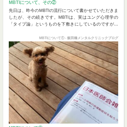
MBTIについて、その②
先日は、昨今のMBTIの流行について書かせていただきま
したが、その続きです。MBTIは、実はユング心理学の
「タイプ論」というものを下敷きにしているのですが、
まずはそのタイプ論について前述の河合隼雄先生のご著
書などから説明しますね。
MBTIについて① - 飯田橋メンタルクリニックブログ
ユングは、人の性格をタイプ分けすることを考え、分類
する指標として、心の２つの基本的態度というものと、4
つの心理機能とを見出しました。
基本的態度とは、いわゆる「外向性」と「内向性」のこ
とです。この言葉は、日常的にも、「僕は内向的だか
ら…」などど普通に使われていてわかりやすいですよ
ね。一方心理機能とは、物事を把握する時の心の用い方
のことでして、ユングは、各個人はおのおの最も得意と
する心理機能を持っていると考えました。