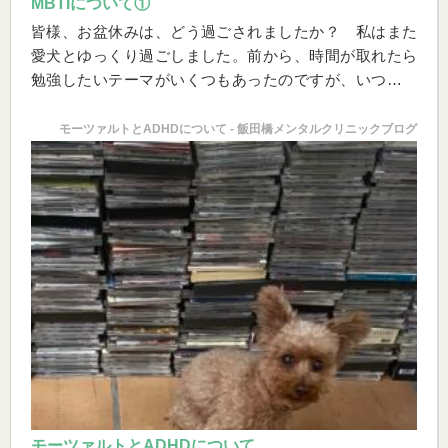
MBTIについて①
皆様、お盆休みは、どう過ごされましたか？ 私はまた
愛犬とゆっくり過ごしました。前から、時間が取れたら
勉強したいテーマがいくつもあったのですが、いつもの
ように、しばしば愛犬に邪魔されてしまいました。
それにもめげず、前から気になっていたことも調べてみ
モーツァルトとADHDについて - 飯田橋メンタルクリニックブログ
ました。それは「MBTI」というものについてです。私が
若い時などは、よく飲み会で「〇〇先生は血液型は
何？」とか「まったく、△△先生は、大雑把なO型なん
だから……」などと冗談で言い合ったものです。それと
同じような場面で、今の若い人は、「自分はINFPです」
とか、「あの人はESFJだね」などと話しているようで
す。この、ちょっと意味不明な4文字のアルファベットは
「MBTI」いう、アメリカで開発された性格診断法におけ
る「タイプ」の名称なのです。
モーツァルトとADHDについて