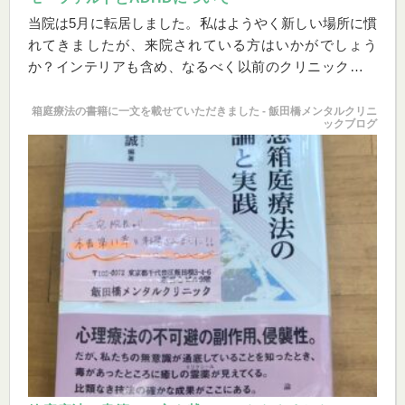
当院は5月に転居しました。私はようやく新しい場所に慣
れてきましたが、来院されている方はいかがでしょう
か？インテリアも含め、なるべく以前のクリニックと変
わらないようにしたつもりなのですが、いかがでしょ
う？
箱庭療法の書籍に一文を載せていただきました - 飯田橋メンタルクリニ
ックブログ
お気づきの方もいらっしゃるかもしれませんが、唯一変
えたのはBGMです。開院以来、当院ではバロック音楽を
流しており、それなりにご好評をいただいていたのです
が、転院を機に「モーツァルト」にしました。