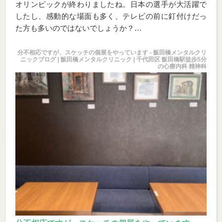
オリンピックが終わりましたね。日本の選手が大活躍で
したし、感動的な場面も多く、テレビの前に釘付けだっ
た方も多いのではないでしょうか？
私（三宅）は、特にフィギュアスケートの中井亜美選手
が印象に残りました。
分不相応ですが、スケッチの個展をやっています - 飯田橋メンタルクリ
ニックブログ | 飯田橋メンタルクリニック | 千代田区 飯田橋駅徒歩5分
活躍のほどは皆様ご存知と思いますが、私が驚いたの
の心療内科 精神科
は、テレビで見ている限り、緊張感がほとんど感じられ
ないことですね。
自分でも「オリンピックでは1ミリも緊張を感じなかっ
た」と発言しているようですし、報道によれば、練習仲
間からも、氷上で鋼の心臓とも言えるほどのメンタルを
備えていると言われているようです。