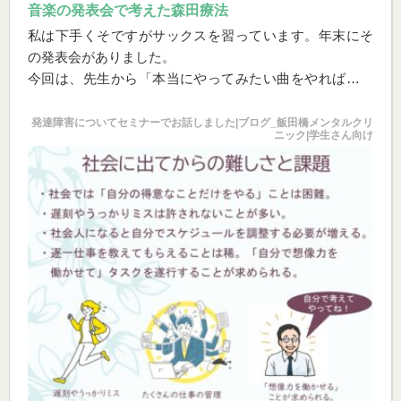
音楽の発表会で考えた森田療法
私は下手くそですがサックスを習っています。年末にそ
の発表会がありました。
今回は、先生から「本当にやってみたい曲をやれば？」
と勧められて、自ら選んだ曲でした。自然とモチベーシ
ョンが上がります。森田療法でいう、「生の欲望」と関
発達障害についてセミナーでお話しました|ブログ_飯田橋メンタルクリ
ニック|学生さん向け
連してますね！