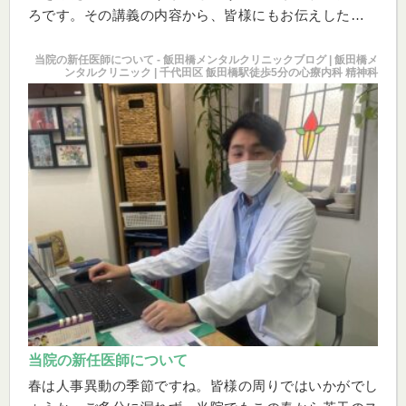
ろです。その講義の内容から、皆様にもお伝えしたいこ
とを解説させていただこうと思います。まず第一回とし
て「精神科と心療内科とはどう違うか」ということを説
当院の新任医師について - 飯田橋メンタルクリニックブログ | 飯田橋メ
ンタルクリニック | 千代田区 飯田橋駅徒歩5分の心療内科 精神科
明しますね。
当院の新任医師について
春は人事異動の季節ですね。皆様の周りではいかがでし