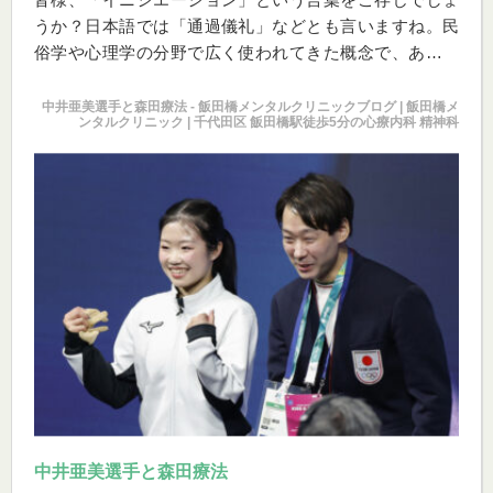
うか？日本語では「通過儀礼」などとも言いますね。民
俗学や心理学の分野で広く使われてきた概念で、ある段
階から別の段階へと移行するためにする行為のことです
ね。具体的に言えば、子供が大人になったり、ある共同
中井亜美選手と森田療法 - 飯田橋メンタルクリニックブログ | 飯田橋メ
ンタルクリニック | 千代田区 飯田橋駅徒歩5分の心療内科 精神科
体外の人が、共同体の一員になる行為です。昔はこの行
為が密接に儀式に結び付けられていました。
そしておそらくこういった儀式により、その儀式を成し
えた個人の意識の中でも、「自分は大人になった」とか
「大人の社会に参入した」という自覚が強烈になされる
のではないでしょうか。現代社会では、こういった通過
儀礼の儀式が減っていますが、そのせいもあって、現代
の若者の場合、「自分が大人にも成り切れない、何者で
もない状態」が長く続いているとも言われています。
中井亜美選手と森田療法