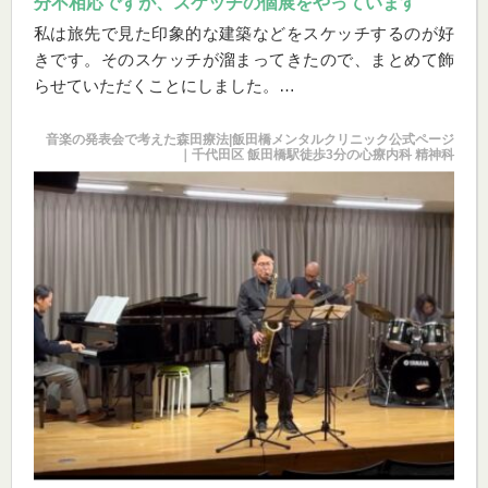
分不相応ですが、スケッチの個展をやっています
私は旅先で見た印象的な建築などをスケッチするのが好
きです。そのスケッチが溜まってきたので、まとめて飾
らせていただくことにしました。
私が校医として勤務させていただいている九段下にある
専修大学のカフェで、無料で飾らせてくれるという張り
音楽の発表会で考えた森田療法|飯田橋メンタルクリニック公式ページ
｜千代田区 飯田橋駅徒歩3分の心療内科 精神科
紙があったのです。わざわざ御出でいただくほどのもの
ではございませんが、お近くにお出かけの際には、寄っ
ていただけますと、幸いです。