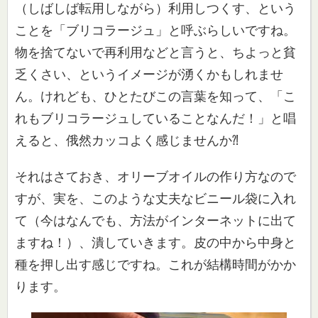
（しばしば転用し
ながら）利用しつくす、という
ことを「ブリコラージュ」
と呼ぶらしいですね。
物を捨てないで再利用などと言うと、ちよっと貧
乏くさい、という
イメージが湧くかもしれませ
ん。けれども、ひとたびこの言葉を知
って、「こ
れもブリコラージュしていることなんだ！」
と唱
えると、俄然カッコよく感じませんか⁈
それはさておき、オリーブオイルの作り方なので
すが、実を、この
ような丈夫なビニール袋に入れ
て（今はなんでも、方法がインター
ネットに出て
ますね！）、潰していきます。皮の中から中身と
種を
押し出す感じですね。これが結構時間がかか
ります。